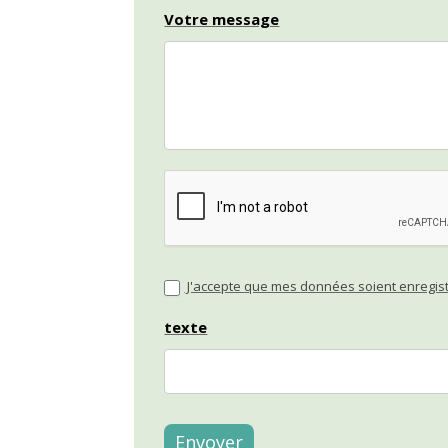
Votre message
J'accepte que mes données soient enregistr
texte
Envoyer