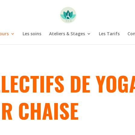
cours
Les soins
Ateliers & Stages
Les Tarifs
Con
LECTIFS DE YOG
UR CHAISE